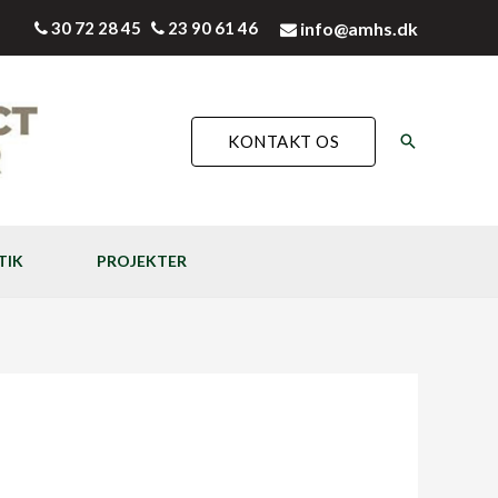
30 72 28 45
23 90 61 46
info@amhs.dk
Søg
KONTAKT OS
TIK
PROJEKTER