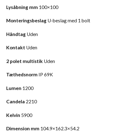
Lysåbning mm
100×100
Monteringsbeslag
U-beslag med 1 bolt
Håndtag
Uden
Kontakt
Uden
2 polet multistik
Uden
Tæthedsnorm
IP 69K
Lumen
1200
Candela
2210
Kelvin
5900
Dimension mm
104.9×162.3×54.2