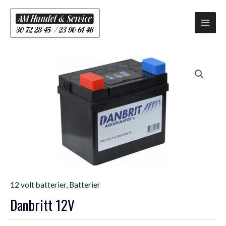
Gå
Main
til
Men
indholdet
12 volt batterier
,
Batterier
Danbritt 12V