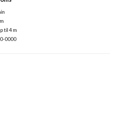
min
mm
 til 4 m
40-0000