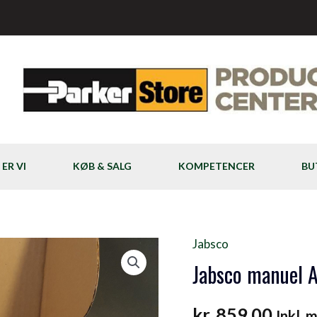
ER VI
KØB & SALG
KOMPETENCER
BU
Jabsco
Jabsco
Jabsco manuel
manuel
Amazon
kr.
859,00
lænsepumpe
Inkl.