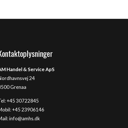
Kontaktoplysninger
AM Handel & Service ApS
Nordhavnsvej 24
8500 Grenaa
Tel: +45 30722845
Mobil: +45 23906146
Mail:
info@amhs.dk