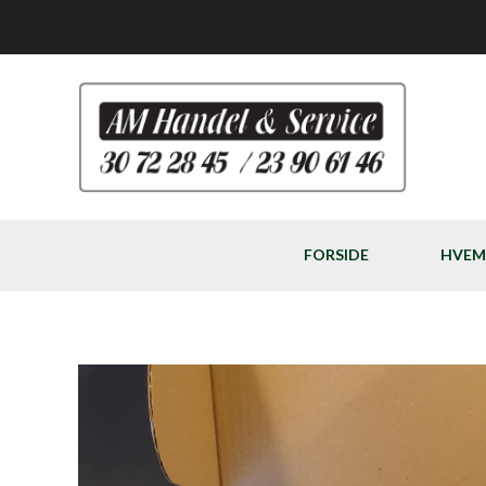
Gå
til
indholdet
FORSIDE
HVEM 