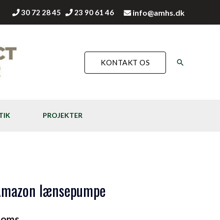
30 72 28 45
23 90 61 46
info@amhs.dk
Søg
KONTAKT OS
TIK
PROJEKTER
 Amazon lænsepumpe
 moms