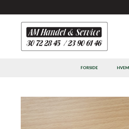
Gå
til
indholdet
FORSIDE
HVEM 