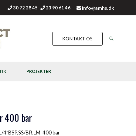
30 72 28 45
23 90 61 46
info@amhs.dk
Søg
KONTAKT OS
TIK
PROJEKTER
r 400 bar
1/4″BSP,SS/BR,LM, 400 bar