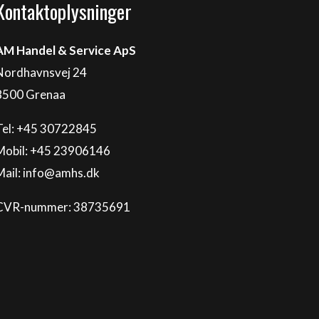
Kontaktoplysninger
AM Handel & Service ApS
Nordhavnsvej 24
8500 Grenaa
Tel: +45 30722845
Mobil: +45 23906146
Mail:
info@amhs.dk
CVR-nummer: 38735691