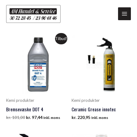
Gå
Main
til
Men
indholdet
Tilbud!
Kemi produkter
Kemi produkter
Bremsevæske DOT 4
Ceramic Grease innotec
kr.
101,00
kr.
97,44
kr.
220,95
Inkl. moms
Inkl. moms