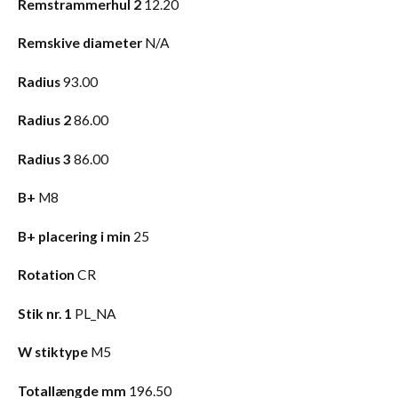
Remstrammerhul 2
12.20
Remskive diameter
N/A
Radius
93.00
Radius 2
86.00
Radius 3
86.00
B+
M8
B+ placering i min
25
Rotation
CR
Stik nr. 1
PL_NA
W stiktype
M5
Totallængde mm
196.50