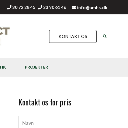
30 72 28 45
23 90 61 46
info@amhs.dk
Søg
KONTAKT OS
TIK
PROJEKTER
Kontakt os for pris