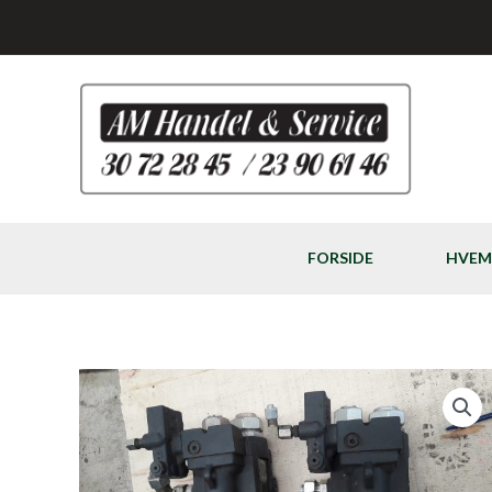
Gå
til
indholdet
FORSIDE
HVEM 