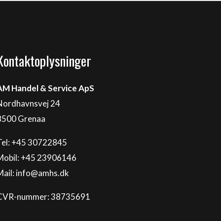
Kontaktoplysninger
AM Handel & Service ApS
Nordhavnsvej 24
8500 Grenaa
Tel: +45 30722845
Mobil: +45 23906146
Mail:
info@amhs.dk
CVR-nummer: 38735691