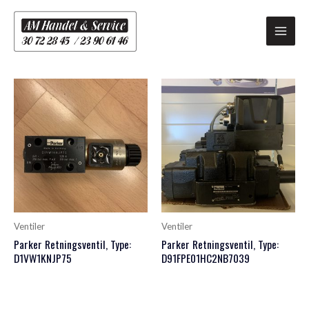
Gå
Main
til
Men
indholdet
Ventiler
Ventiler
Parker Retningsventil, Type:
Parker Retningsventil, Type:
D1VW1KNJP75
D91FPE01HC2NB7039