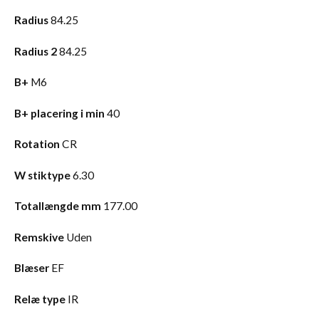
Radius
84.25
Radius 2
84.25
B+
M6
B+ placering i min
40
Rotation
CR
W stiktype
6.30
Totallængde mm
177.00
Remskive
Uden
Blæser
EF
Relæ type
IR