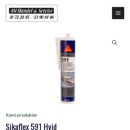
Gå
Main
til
Men
indholdet
Sikaflex
591
Hvid
antal
Kemi produkter
Sikaflex 591 Hvid